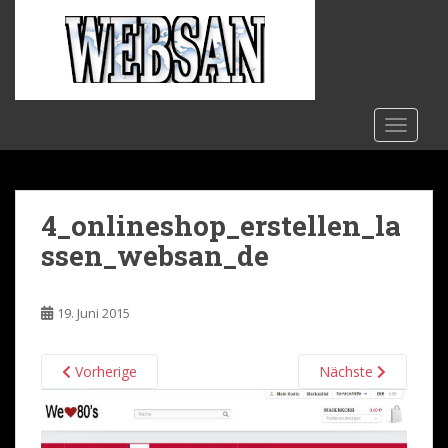
S
k
i
p
t
o
TOGGLE
m
a
i
4_onlineshop_erstellen_la
n
c
ssen_websan_de
o
n
t
19. Juni 2015
e
n
Vorherige
Nächste
t