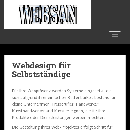
S
k
i
p
t
o
TOGGLE
m
a
i
Webdesign für
n
c
Selbstständige
o
n
t
Für Ihre Webpräsenz werden Systeme eingesetzt, die
e
sich aufgrund ihrer einfachen Bedienbarkeit bestens für
n
kleine Unternehmen, Freiberufler, Handwerker,
t
Kunsthandwerker und Künstler eignen, die für ihre
Produkte oder Dienstleistungen werben möchten.
Die Gestaltung Ihres Web-Projektes erfolgt Schritt für